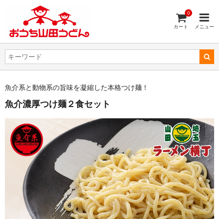
0
カート
メニュー
魚介系と動物系の旨味を凝縮した本格つけ麺！
魚介濃厚つけ麺２食セット