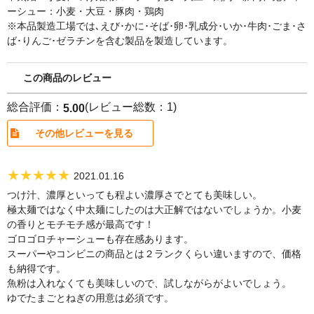
ーシュー：小麦・大豆・豚肉・鶏肉
※本品製造工場では､えび･かに･そば･卵･乳成分･いか･牛肉･ごま･さ
ば･りんご･ゼラチンを含む製品を製造しています。
この商品のレビュー
総合評価：
(レビュー総数：1)
5.00
その他レビューを見る
★★★★★
2021.01.16
つけ汁、濃厚といっても程よい濃厚さでとても美味しい。
極太麺ではなく中太麺にしたのは大正解ではないでしょうか。小麦
の香りとモチモチ感が最高です！
ゴロゴロチャーシューも存在感あります。
スーパーやコンビニの商品とは２ランクくらい違いますので、価格
も納得です。
魚粉は入れなくても美味しいので、試しながらがよいでしょう。
ゆでたまごとねぎの用意は必須です。