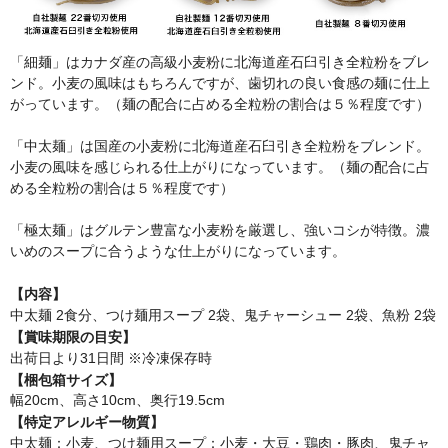
「細麺」はカナダ産の高級小麦粉に北海道産石臼引き全粒粉をブレ
ンド。小麦の風味はもちろんですが、歯切れの良い食感の麺に仕上
がっています。（麺の配合に占める全粒粉の割合は５％程度です）
「中太麺」は国産の小麦粉に北海道産石臼引き全粒粉をブレンド。
小麦の風味を感じられる仕上がりになっています。（麺の配合に占
める全粒粉の割合は５％程度です）
「極太麺」はグルテン豊富な小麦粉を厳選し、強いコシが特徴。濃
いめのスープに合うような仕上がりになっています。
【内容】
中太麺 2食分、つけ麺用スープ 2袋、鬼チャーシュー 2袋、魚粉 2袋
【賞味期限の目安】
出荷日より31日間 ※冷凍保存時
【梱包箱サイズ】
幅20cm、高さ10cm、奥行19.5cm
【特定アレルギー物質】
中太麺：小麦、つけ麺用スープ：小麦・大豆・鶏肉・豚肉、鬼チャ