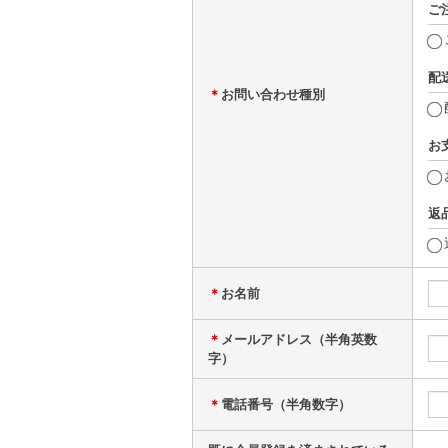
ご
配
＊
お問い合わせ種別
お
返
＊
お名前
＊
メールアドレス（半角英数
字）
＊
電話番号（半角数字）