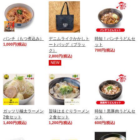
パンチ（もつ煮込み）
デニムライクかかしト
時短！パンチうどんセ
1,000円(税込)
ートバッグ（ブラッ
ット
ク）
700円(税込)
2,800円(税込)
ガッツリ極太ラーメン
旨味はまぐりラーメン
時短！黒豚肉うどんセ
2食セット
２食セット
ット
1,400円(税込)
1,200円(税込)
600円(税込)