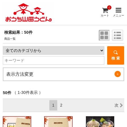
0
カート
メニュー
検索結果：50件
商品一覧
検 索
表示方法変更
＋
（ 1-30件表示 ）
50件
1
2
次