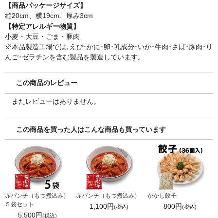
【商品パッケージサイズ】
縦20cm、横19cm、厚み3cm
【特定アレルギー物質】
小麦・大豆・ごま・豚肉
※本品製造工場では､えび･かに･卵･乳成分･いか･牛肉･さば･豚肉･り
んご･ゼラチンを含む製品を製造しています。
この商品のレビュー
まだレビューはありません。
この商品を買った人はこんな商品も買っています
赤パンチ（もつ煮込み）
赤パンチ（もつ煮込み）
かかし餃子
５袋セット
1,100円
800円
(税込)
(税込)
5,500円
(税込)