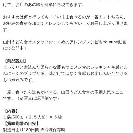
けで、お店のあの味が簡単に再現できます。
おすすめは何と行っても「そのまま食べるのが一番！」もちろん、
お好みの食材を加えてアレンジしてもおいしくお召し上がり頂けま
す。
山田うどん食堂スタッフおすすめのアレンジレシピもYoutube動画
にて公開中！
【商品説明】
じっくりと煮込んだ柔らかな豚もつにメンマのシャキシャキ感とこ
んにゃくのプリプリ感、味だけではなく食感もお楽しみいただける
もつ煮込みです。
一度、食べたら誰もがハマる、山田うどん食堂の不動人気メニュー
です。（※写真は調理例です）
【内容】
１袋/500ｇ（２.５人前）× ５袋
【賞味期限の目安】
製造日より180日間 ※冷凍保存時