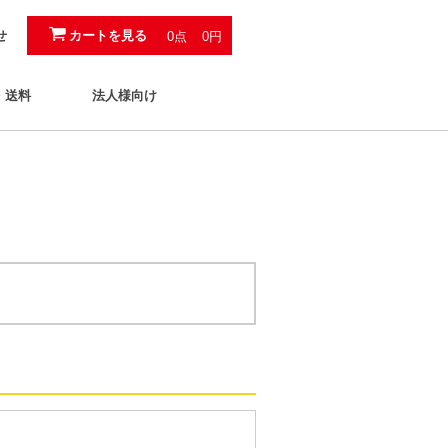
カートを見る
せ
0点
0円
・送料
法人様向け