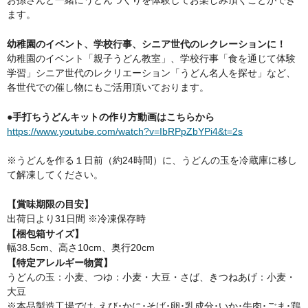
お孫さんと一緒にうどんづくりを体験してお楽しみ頂くことができ
ます。
幼稚園のイベント、学校行事、シニア世代のレクレーションに！
幼稚園のイベント「親子うどん教室」、学校行事「食を通じて体験
学習」シニア世代のレクリエーション「うどん名人を探せ」など、
各世代での催し物にもご活用頂いております。
●手打ちうどんキットの作り方動画はこちらから
https://www.youtube.com/watch?v=IbRPpZbYPi4&t=2s
※うどんを作る１日前（約24時間）に、うどんの玉を冷蔵庫に移し
て解凍してください。
【賞味期限の目安】
出荷日より31日間 ※冷凍保存時
【梱包箱サイズ】
幅38.5cm、高さ10cm、奥行20cm
【特定アレルギー物質】
うどんの玉：小麦、つゆ：小麦・大豆・さば、きつねあげ：小麦・
大豆
※本品製造工場では､えび･かに･そば･卵･乳成分･いか･牛肉･ごま･鶏